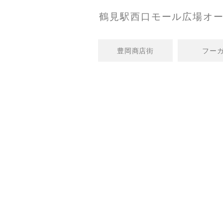
鶴見駅西口モール広場オ
豊岡商店街
フーガ