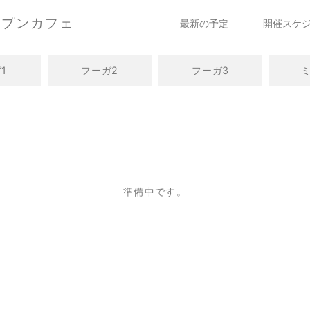
ープンカフェ
最新の予定
開催スケ
1
フーガ2
フーガ3
準備中です。