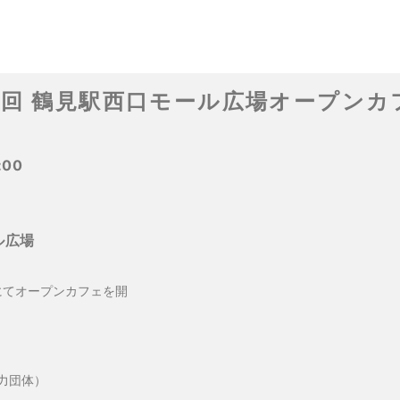
9回 鶴見駅西口モール広場オープンカ
:00
ル広場
にてオープンカフェを開
力団体）