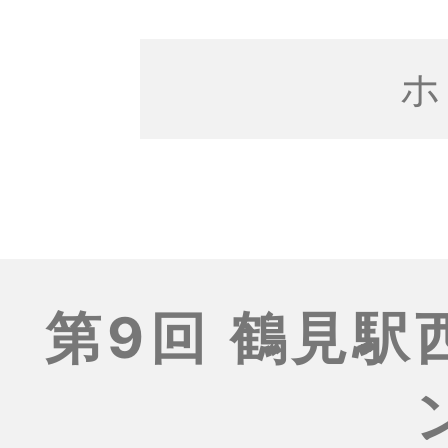
ホ
第9回 鶴見