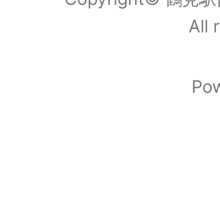
All 
Po